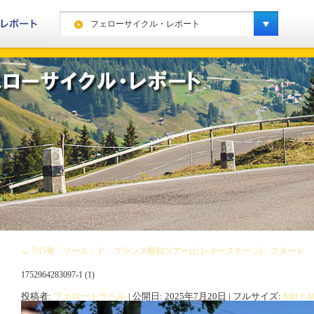
フェローサイクル・レポート
ヨーロッパ・ハイキングレポート
カナダ・ハイキングレポート
ヨーロッパ・スノーレポート
カナダ・スノーレポート
アメリカ・スノーレポート
スペシャルキャンプ・スノーレポート
ニュージーランド・スノーレポート
南米・スノーレポート
←
7/15発「ツール・ド・フランス観戦ツアー(ピレネーステージ)」スタート
キッズキャンプ・レポート
1752964283097-1 (1)
フェローサイクル・レポート
投稿者:
フェロートラベル
|
公開日:
2025年7月20日
|
フルサイズ:
640 × 4