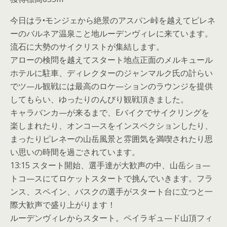
今日はラ•モンジェから絶景のアスパン峠を越えてピレネ
ーのバルネア温泉こと地ルーデンヴィレに来ています。
流石に大勢のサイクリストが集結します。
アローの検問を越えてスタート地点正面のメルキュール
ホテルに駐車、ディレクターのジャンマルク氏の計らい
でツ—ル観戦には最高のロケ—ションのラウンジを提供
してもらい、ゆったりのんびり観戦頂きました。
キャラバンカ—が来るまで、Eバイクでサイクリングを
楽しまれたり、オンコ—スをインスペクションしたり、
まったりピレネーの山岳風景と雰囲気を満喫されたり思
い思いの時間を過ごされています。
13:15 スタート開始、選手達が大歓声の中、山岳ショ—
トコ—スにてロケットスタートで挑んでいきます。フラ
ンス、スペイン、バスクの選手がスタート台に立つと一
際大歓声で盛り上がります！
ルーデンヴィレからスタート。ペイラギュ—ド山頂フィ